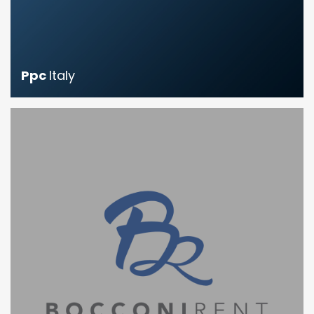
Ppc
Italy