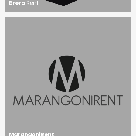
Brera
Rent
MarangoniRent