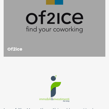
Of2ice