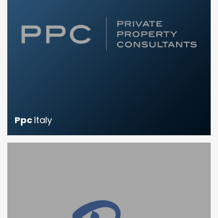
Ppc
Italy