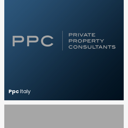
Ppc
Italy