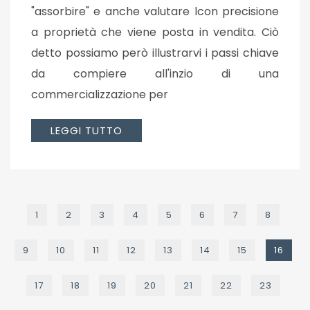
"assorbire" e anche valutare lcon precisione
a proprietà che viene posta in vendita. Ciò
detto possiamo però illustrarvi i passi chiave
da compiere all'inzio di una
commercializzazione per
LEGGI TUTTO
1
2
3
4
5
6
7
8
9
10
11
12
13
14
15
16
17
18
19
20
21
22
23