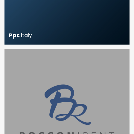
Ppc
Italy